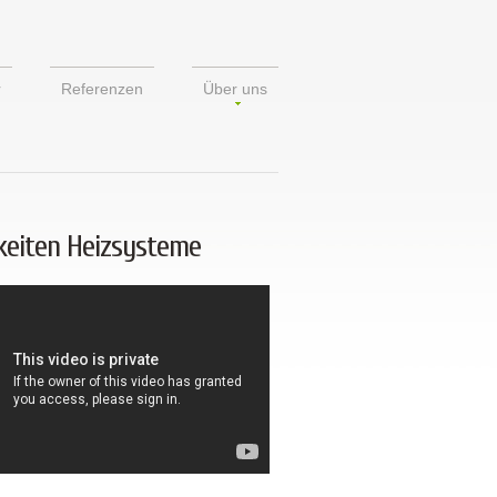
r
Referenzen
Über uns
keiten Heizsysteme