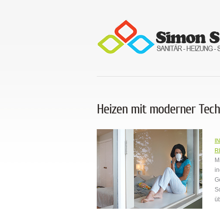
Heizen mit moderner Tech
I
R
M
i
G
S
ü