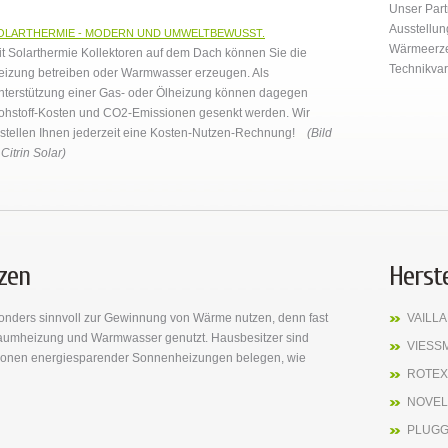
Unser Par
Ausstellu
OLARTHERMIE - MODERN UND UMWELTBEWUSST.
Wärmeerzeu
it Solarthermie Kollektoren auf dem Dach können Sie die
Technikvar
eizung betreiben oder Warmwasser erzeugen. Als
nterstützung einer Gas- oder Ölheizung können dagegen
ohstoff-Kosten und CO
2
-Emissionen gesenkt werden. Wir
rstellen Ihnen jederzeit eine Kosten-Nutzen-Rechnung!
(Bild
Citrin Solar)
zen
Herste
onders sinnvoll zur Gewinnung von Wärme nutzen, denn fast
VAILL
Raumheizung und Warmwasser genutzt. Hausbesitzer sind
VIESS
illionen energiesparender Sonnenheizungen belegen, wie
ROTEX
NOVE
PLUGG