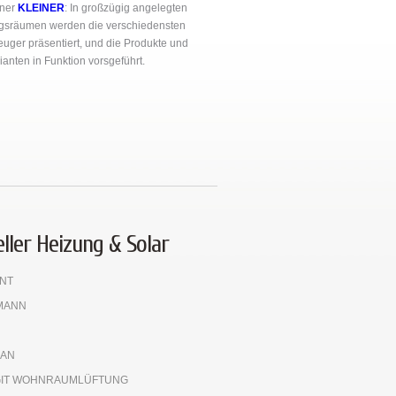
tner
KLEINER
: In großzügig angelegten
ngsräumen werden die verschiedensten
ger präsentiert, und die Produkte und
ianten in Funktion vorsgeführt.
ller Heizung & Solar
ANT
MANN
LAN
IT WOHNRAUMLÜFTUNG