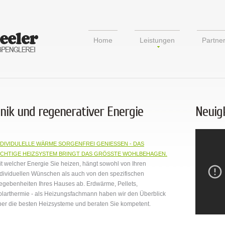
Home
Leistungen
Partne
nik und regenerativer Energie
Neuig
NDIVIDULELLE WÄRME SORGENFREI GENIESSEN - DAS
ICHTIGE HEIZSYSTEM BRINGT DAS GRÖSSTE WOHLBEHAGEN.
it welcher Energie Sie heizen, hängt sowohl von Ihren
ndividuellen Wünschen als auch von den spezifischen
egebenheiten Ihres Hauses ab. Erdwärme, Pellets,
olarthermie - als Heizungsfachmann haben wir den Überblick
ber die besten Heizsysteme und beraten Sie kompetent.